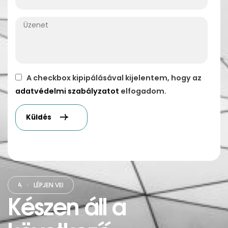
A checkbox kipipálásával kijelentem, hogy az
adatvédelmi szabályzatot
elfogadom.
Küldés
ATBA
·
LÉPJEN VELÜNK
·
KAPCSOLATBA
·
LÉPJEN VELÜNK
·
KAPCSOLA
Készen áll a