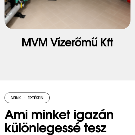
MVM Vízerőmű Kft
SSÉGEINK
·
ÉRTÉKEINK
·
ERŐSSÉGEINK
·
ÉRTÉKEINK
·
ERŐSSÉGEINK
Ami minket igazán
különlegessé tesz