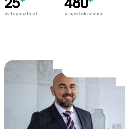
25
480
év tapasztalat
projektek száma