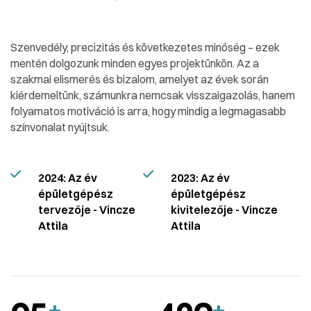
Szenvedély, precizitás és következetes minőség – ezek
mentén dolgozunk minden egyes projektünkön. Az a
szakmai elismerés és bizalom, amelyet az évek során
kiérdemeltünk, számunkra nemcsak visszaigazolás, hanem
folyamatos motiváció is arra, hogy mindig a legmagasabb
színvonalat nyújtsuk.
2024: Az év
2023: Az év
épületgépész
épületgépész
tervezője - Vincze
kivitelezője - Vincze
Attila
Attila
+
+