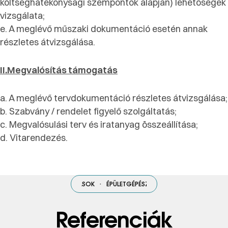
költséghatékonysági szempontok alapján) lehetőségek
vizsgálata;
e. A meglévő műszaki dokumentáció esetén annak
részletes átvizsgálása.
II.Megvalósítás támogatás
a. A meglévő tervdokumentáció részletes átvizsgálása;
b. Szabvány / rendelet figyelő szolgáltatás;
c. Megvalósulási terv és iratanyag összeállítása;
d. Vitarendezés.
TGÉPÉSZETI
·
MEGOLDÁSOK
·
ÉPÜLETGÉPÉSZETI
·
MEGOLDÁSOK
·
ÉPÜ
Referenciák