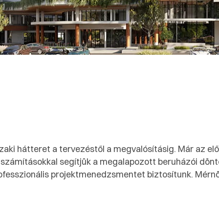
szaki hátteret a tervezéstől a megvalósításig. Már az e
számításokkal segítjük a megalapozott beruházói dönt
ofesszionális projektmenedzsmentet biztosítunk. Mérnöki