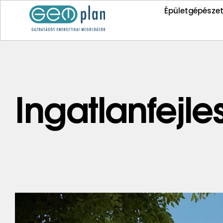
Épületgépészet
Ingatlanfejle