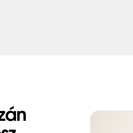
zán
sz