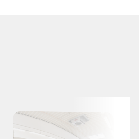
SZETI
·
MEGOLDÁSOK
·