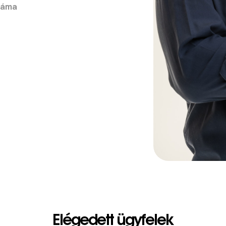
záma
Elégedett ügyfelek