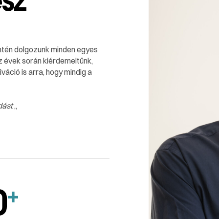
ntén dolgozunk minden egyes
z évek során kiérdemeltünk,
ció is arra, hogy mindig a
dást
„
0
+