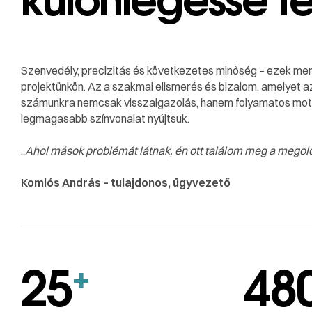
Szenvedély, precizitás és következetes minőség – ezek me
projektünkön. Az a szakmai elismerés és bizalom, amelyet a
számunkra nemcsak visszaigazolás, hanem folyamatos motivá
legmagasabb színvonalat nyújtsuk.
„
Ahol mások problémát látnak, én ott találom meg a megol
Komlós András – tulajdonos, ügyvezető
25
48
+