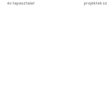
év tapasztalat
projektek s