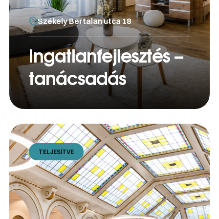
Székely Bertalan utca 18
Ingatlanfejlesztés –
tanácsadás
TELJESÍTVE