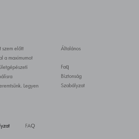
t szem előtt
Általános
kal a maximumot
Faq
pületgépészeti
Biztonság
álisra
Szabályzat
teremtsünk. Legyen
lyzat
FAQ