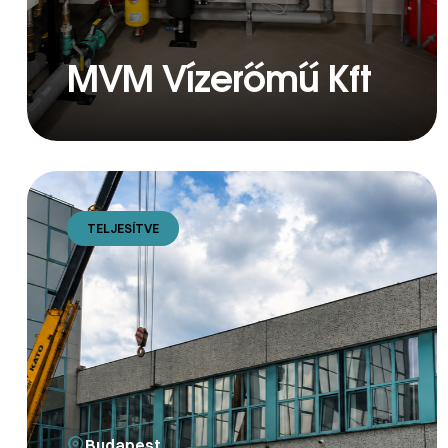
MVM Vízerőmű Kft
TELJESÍTVE
Budapest