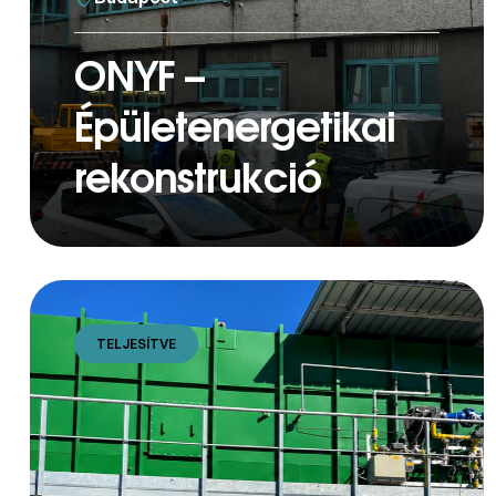
ONYF –
Épületenergetikai
rekonstrukció
TELJESÍTVE