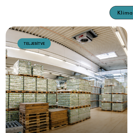
Klím
TELJESÍTVE