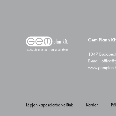
Gem Plann Kft
1047 Budapest,
E-mail: office
www.gemplan.
Lépjen kapcsolatba velünk
Karrier
Pá