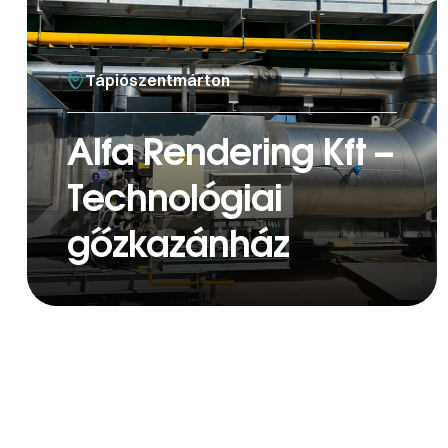
Tápiószentmárton
Alfa Rendering Kft –
Technológiai
gőzkazánház