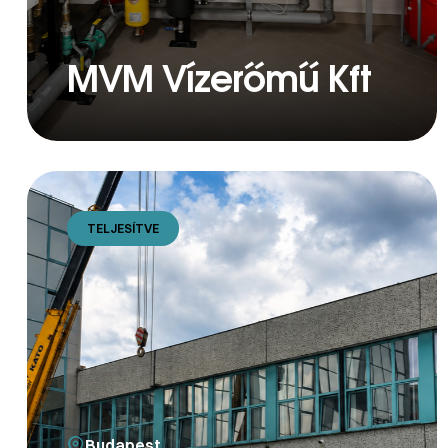
MVM Vízerőmű Kft
TELJESÍTVE
Budapest