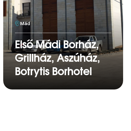
Mád
Első Mádi Borház,
Grillház, Aszúház,
Botrytis Borhotel