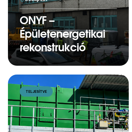
ONYF –
Épületenergetikai
rekonstrukció
TELJESÍTVE