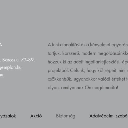
.
A funkcionalitást és a kényelmet egyarán
tartjuk, korszerű, modern megoldásaink
 Baross u. 79-89.
hozzuk ki az adott ingatlanfejlesztési, é
@gemplan.hu
projektből. Célunk, hogy költségeit minim
hu
csökkentsük, ugyanakkor valódi értéket 
olyan, amilyennek Ön megálmodta!
lyázatok
Akció
Biztonság
Adatvédelmi szabá