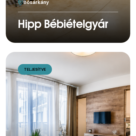
Bősárkány
Hipp Bébiételgyár
TELJESÍTVE