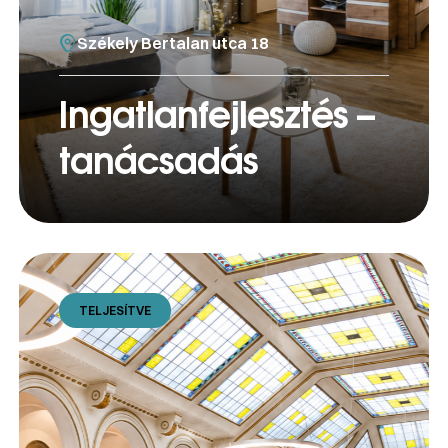
Székely Bertalan utca 18
Ingatlanfejlesztés –
tanácsadás
TELJESÍTVE