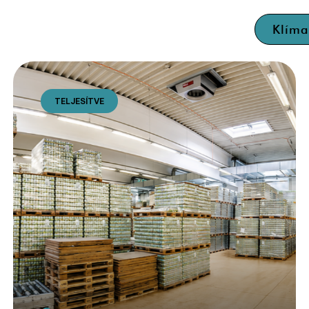
Klím
TELJESÍTVE