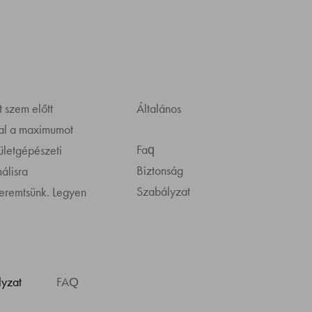
t szem előtt
Általános
kal a maximumot
Faq
pületgépészeti
Biztonság
álisra
Szabályzat
teremtsünk. Legyen
lyzat
FAQ