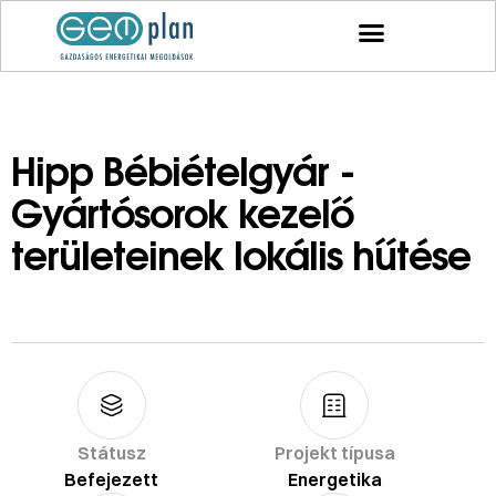
Hipp Bébiételgyár -
Gyártósorok kezelő
területeinek lokális hűtése
Státusz
Projekt típusa
Befejezett
Energetika