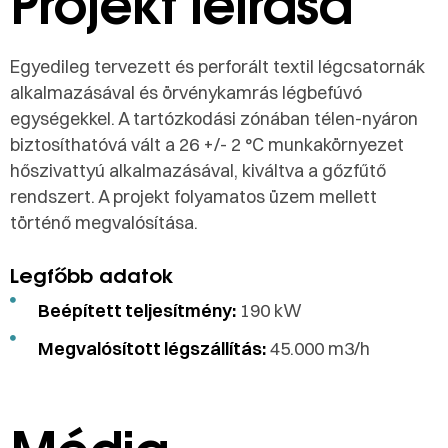
Projekt leírása
Egyedileg tervezett és perforált textil légcsatornák
alkalmazásával és örvénykamrás légbefúvó
egységekkel. A tartózkodási zónában télen-nyáron
biztosíthatóvá vált a 26 +/- 2 °C munkakörnyezet
hőszivattyú alkalmazásával, kiváltva a gőzfűtő
rendszert. A projekt folyamatos üzem mellett
történő megvalósítása.
Legfőbb adatok
Beépített teljesítmény:
190 kW
Megvalósított légszállítás:
45.000 m3/h