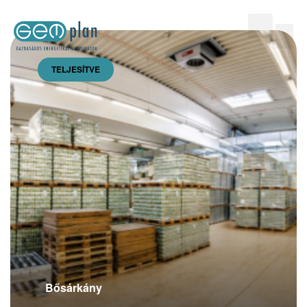
TELJESÍTVE
Épületgé
Bősárkány