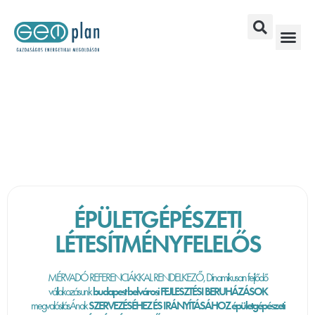
ÉPÜLETGÉPÉSZETI
LÉTESÍTMÉNYFELELŐS
MÉRVADÓ REFERENCIÁKKAL RENDELKEZŐ, Dinamikusan fejlődő
vállakozásunk
budapest belvárosi FEJLESZTÉSI BERUHÁZÁSOK
megvalósításÁnak
SZERVEZÉSÉHEZ ÉS IRÁNYÍTÁSÁHOZ épületgépészeti