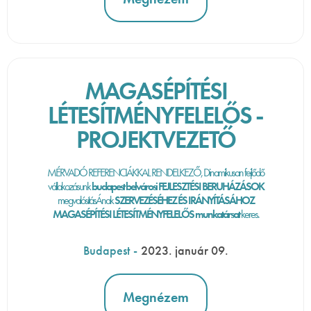
MAGASÉPÍTÉSI
LÉTESÍTMÉNYFELELŐS -
PROJEKTVEZETŐ
MÉRVADÓ REFERENCIÁKKAL RENDELKEZŐ, Dinamikusan fejlődő
vállakozásunk
budapest belvárosi FEJLESZTÉSI BERUHÁZÁSOK
megvalósításÁnak
SZERVEZÉSÉHEZ ÉS IRÁNYÍTÁSÁHOZ
MAGASÉPÍTÉSI LÉTESÍTMÉNYFELELŐS munkatársat
keres.
Budapest
-
2023. január 09.
Megnézem