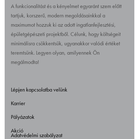
A funkcionalitást és a kényelmet egyaránt szem előtt
tartjuk, korszerű, modern megoldásainkkal a
maximumot hozzuk ki az adott ingatlanfejlesztési,
épületgépészeti projektből. Célunk, hogy költségeit
minimálisra csökkentsük, ugyanakkor valódi értéket
teremtsünk. Legyen olyan, amilyennek Ön
megálmodta!
Lépjen kapcsolatba velünk
Karrier
Pályázatok
Akció
Adatvédelmi szabályzat