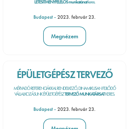
LÉTESÍTMÉNYFELELŐS munkatársat
keres.
Budapest
-
2023. február 23.
Megnézem
ÉPÜLETGÉPÉSZ TERVEZŐ
MÉRVADÓ REFERENCIÁKKAL RENDELKEZŐ, DINAMIKUSAN FEJLŐDŐ
VÁLLALKOZÁSUNK ÉPÜLETGÉPÉSZ
TERVEZŐ MUNKATÁRSAT
KERES.
Budapest
-
2023. február 23.
Megnézem