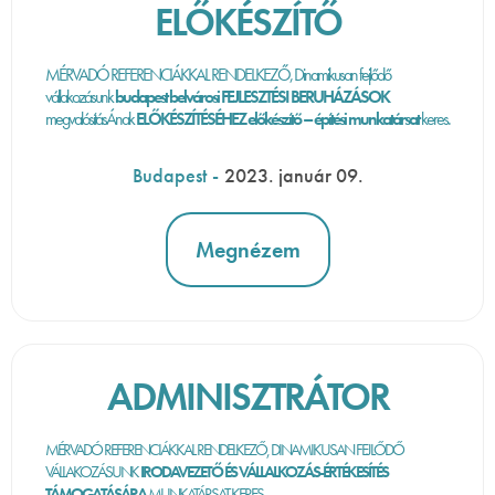
ELŐKÉSZÍTŐ
MÉRVADÓ REFERENCIÁKKAL RENDELKEZŐ, Dinamikusan fejlődő
vállakozásunk
budapest belvárosi FEJLESZTÉSI BERUHÁZÁSOK
megvalósításÁnak
ELŐKÉSZÍTÉSÉHEZ előkészítő – építési munkatársat
keres.
Budapest
-
2023. január 09.
Megnézem
ADMINISZTRÁTOR
MÉRVADÓ REFERENCIÁKKAL RENDELKEZŐ, DINAMIKUSAN FEJLŐDŐ
VÁLLAKOZÁSUNK
IRODAVEZETŐ ÉS VÁLLALKOZÁS-ÉRTÉKESÍTÉS
TÁMOGATÁSÁRA
MUNKATÁRSAT KERES.