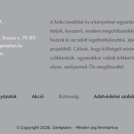
.
A funkcionalitást és a kényelmet egyarán
tartjuk, korszerű, modern megoldásaink
 Baross u. 79-89.
hozzuk ki az adott ingatlanfejlesztési, é
@gemplan.hu
projektből. Célunk, hogy költségeit minim
hu
csökkentsük, ugyanakkor valódi értéket 
olyan, amilyennek Ön megálmodta!
lyázatok
Akció
Biztonság
Adatvédelmi szabá
© Copyright 2026. Gemplann - Minden jog fenntartva