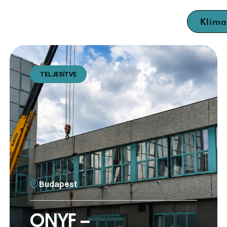
Klím
TELJESÍTVE
Budapest
ONYF –