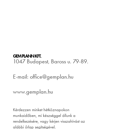
GEM PLANN KFT.
1047 Budapest, Baross u. 79-89.
E-mail: office@gemplan.hu
www.gemplan.hu
Kérdezzen minket hétköznapokon
munkaidőben, mi készséggel állunk a
rendelkezésére, vagy kérjen visszahívást az
alábbi űrlap segítségével.