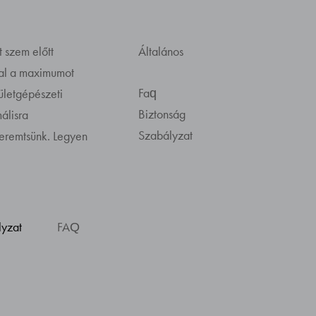
t szem előtt
Általános
kal a maximumot
Faq
pületgépészeti
Biztonság
álisra
Szabályzat
teremtsünk. Legyen
lyzat
FAQ