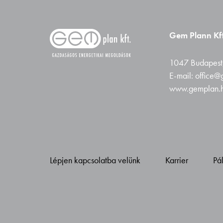
Gem Plann Kft
1047 Budapest,
E-mail: office
www.gemplan.
Lépjen kapcsolatba velünk
Karrier
Pá